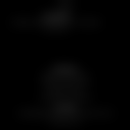
Sobre
Contato
Endereço
R. Alferes Domingos, 901. Centro Campinas
SP, 13015 133
Serviços
Aluguel de Caçamba
Caçamba Estacionaria
Caçamba de Lixo
Caminhão de Caçamba​​
Contato​
contato@aluguelcacambacampinas.com.br
(13) 99642-1413