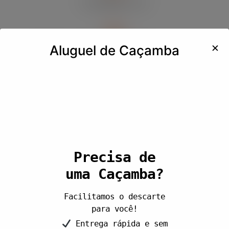
(13) 99642-1413
✕
Aluguel de Caçamba
contato@aluguelcacambacampinas.com.br
Precisa de
uma Caçamba?
ENVIAR
Facilitamos o descarte
para você!
Entrega rápida e sem