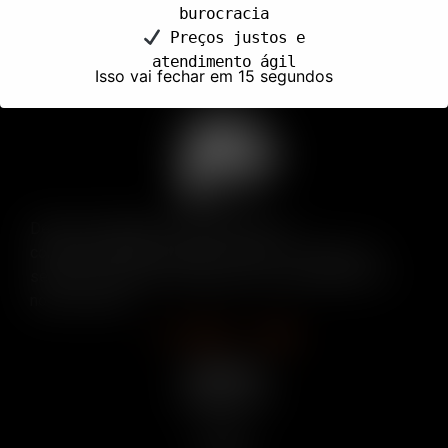
burocracia
Preços justos e
atendimento ágil
Isso vai fechar em
15
segundos
Desde a fundação da empresa nosso
comprometimento está em oferecer o melhor dos
serviços de coletas. Saiba que a sua satisfação é a
nossa missão.​
Páginas
Página Inicial
Serviços