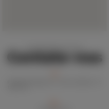
Nós adoraríamos ouvir você
Contate-nos
R. Alferes Domingos, 901 - Centro, Campinas - SP,
13015-133