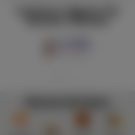
Conheça Alguns De
Nossos Clientes
Nossos Serviços
Confira todos os serviços prestados pela nossa empresa.