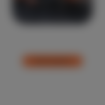
Na Aluguel
de
Caçamba Campinas, temos o prazer de ser a
melhor solução para aluguel de caçambas na região.
Estamos aqui para oferecer um serviço ágil e confiável.
Sinta-se à vontade para explorar nossos serviços e
descobrir como podemos te ajudar.
Pedir Orçamento