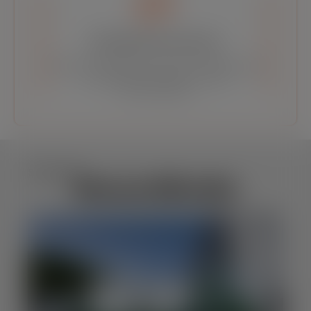
Atendimento Exclusivo
Oferecemos atendimento exclusivo, entendendo suas
necessidades para garantir a escolha
certa da caçamba.
Sobre nós
Nossa Missão