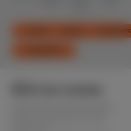
lixo hoje
agora!
mesmo!
mesmo!
ORÇAMENTO
ORÇAMENTO
ORÇAMENT
ORÇAMENTO
Sobre nós
Entre Em Contato
Não fique com dúvidas, entre em contato conosco! Conheça
mais sobre nossos serviços, orçamentos e nossa empresa.
Atendemos por telefone, WhatsApp e pelos formulários
disponíveis aqui no site.