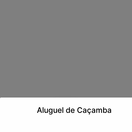
Sobre nós
Aluguel de Caçamba
Nossos Diferenciais