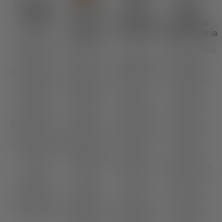
Caçamba
Aluguel
Aluguel
Para
De
De
Caminhão
Entulho
Caçamba
Caçamba
De
De Lixo
Estacionária
Caçamba
Oferecemos
caçambas de
Alugue
Disponibilizamos
Oferecemos
diversos
caçambas de
caçambas
caçambas de
tamanhos para
lixo ideais para
estacionárias
diversos
construção,
projetos de
para projetos
tamanhos para
reformas e
limpeza,
de longa
construção,
limpeza.
reformas e
duração em
reformas e
Atendemos
construções.
São Paulo.
limpeza.
São Paulo com
Atendemos
Ideal para
Atendemos
eficiência e
São Paulo com
construções e
São Paulo com
responsabilidade.
soluções
grandes
eficiência e
Conheça
rápidas e
reformas.
responsabilidade.
nossos
eficazes. Veja
Descubra mais
Conheça
serviços
todos os
sobre nossos
nossos
completos e
nossos
serviços e
serviços
solicite uma
serviços e
reserve sua
completos e
caçamba agora
alugue a sua
caçamba
solicite uma
mesmo!
caçamba de
estacionária
caçamba agora