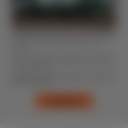
A Aluguel de Caçamba Campinas foi
fundada
por uma equipe
de profissionais com vasta experiência no setor, com o objetivo
de oferecer um serviço de coleta de resíduos eficiente e
sustentável.
Desde nossa fundação, temos nos dedicado a atender nossos
clientes com pontualidade e qualidade, tornando-nos a escolha
mais confiável na região.
Quer saber mais sobre nossa trajetória e como podemos
ajudar no seu projeto?
SAIBA MAIS