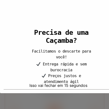
Pontualidade & Eficiência
Precisa de uma
Asseguramos que as caçambas sejam entregues e
Caçamba?
retiradas sempre no prazo estabelecido,
sem atrasos.
Facilitamos o descarte para
você!
Entrega rápida e sem
burocracia
Diversidade de Caçambas
Preços justos e
atendimento ágil
Atendemos as mais diversas necessidades, grandes ou
Isso vai fechar em
14
segundos
pequenas temos o serviço
ideal para você.