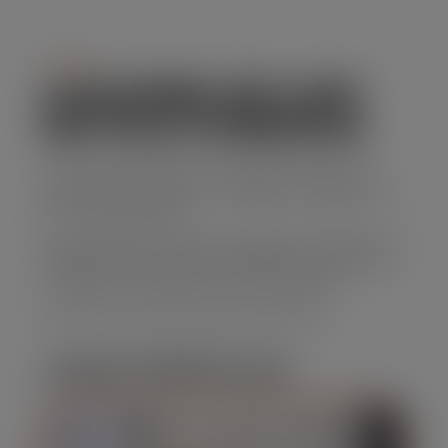
Serviço
CAÇAMBA DE LIXO
EM VILA FORMOSA
Se você precisa de uma solução prática para
descarte de resíduos, o aluguel de caçamba de
lixo é a opção ideal.
Nossa empresa oferece caçambas de diferentes
tamanhos, com preços acessíveis e um serviço
confiável que atende suas necessidades.
Solicite seu orçamento agora mesmo!
CARACTERÍSTICAS