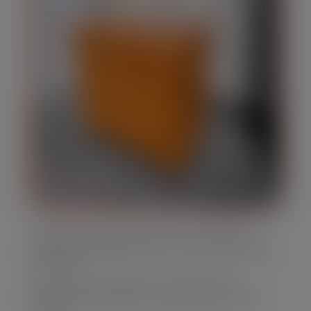
Oferecemos caçambas de lixo em diversos
tamanhos, adaptando-se às suas necessidades
específicas.
Nossa frota é moderna e bem mantida,
assegurando eficiência e segurança em cada