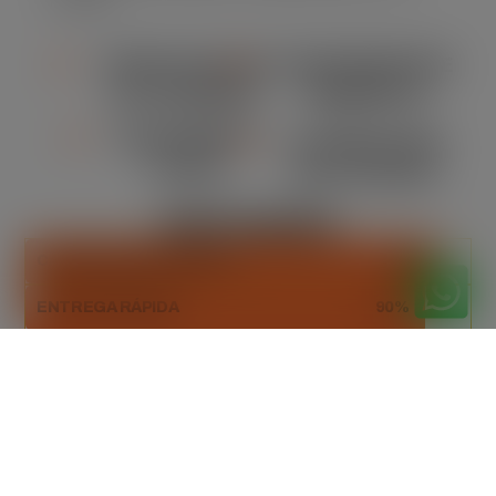
locação.
VERSATILIDADE
CONFORMIDADE
DE TAMANHO
AMBIENTAL
ORÇAMENTO
FLEXIBILIDADE
CLARO
NA LOCAÇÃO
DESTAQUES
CAPACIDADE ADEQUADA
93%
ENTREGA RÁPIDA
90%
DESCARTE SUSTENTÁVEL
100%
Orçamento