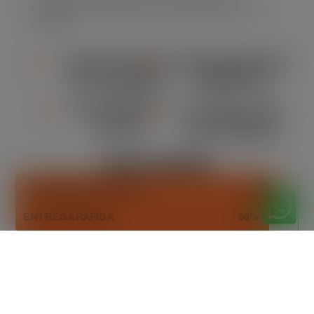
assegurando eficiência e segurança em cada
locação.
VERSATILIDADE
CONFORMIDADE
DE TAMANHO
AMBIENTAL
ORÇAMENTO
FLEXIBILIDADE
CLARO
NA LOCAÇÃO
DESTAQUES
CAPACIDADE ADEQUADA
93%
ENTREGA RÁPIDA
90%
DESCARTE SUSTENTÁVEL
100%