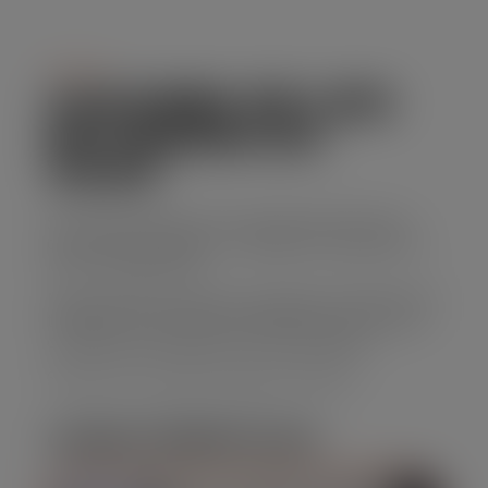
Serviço
CAÇAMBA DE LIXO
EM JARDIM DO
VOVÔ
Se você precisa de uma solução prática para
descarte de resíduos, o aluguel de caçamba de
lixo é a opção ideal.
Nossa empresa oferece caçambas de diferentes
tamanhos, com preços acessíveis e um serviço
confiável que atende suas necessidades.
Solicite seu orçamento agora mesmo!
CARACTERÍSTICAS