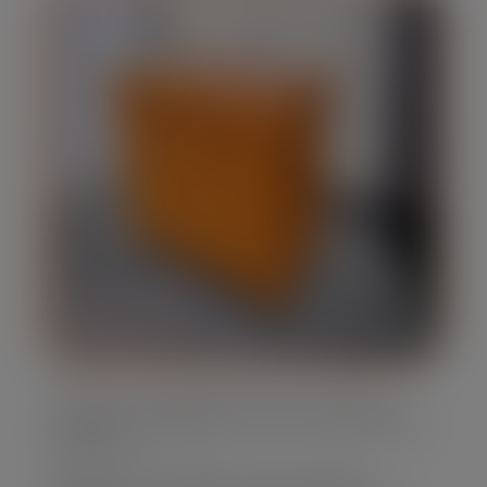
Oferecemos caçambas de lixo em diversos
tamanhos, adaptando-se às suas necessidades
específicas.
Nossa frota é moderna e bem mantida,