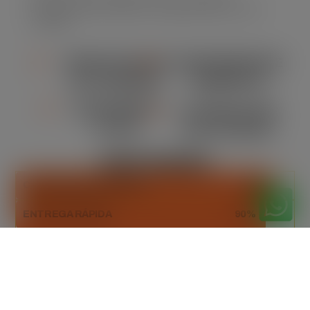
assegurando eficiência e segurança em cada
locação.
VERSATILIDADE
CONFORMIDADE
DE TAMANHO
AMBIENTAL
ORÇAMENTO
FLEXIBILIDADE
CLARO
NA LOCAÇÃO
DESTAQUES
CAPACIDADE ADEQUADA
93%
ENTREGA RÁPIDA
90%
DESCARTE SUSTENTÁVEL
100%