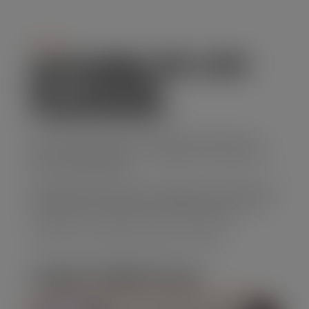
Serviço
CAÇAMBA DE LIXO
EM JARDIM
CHAPADÃO
Se você precisa de uma solução prática para
descarte de resíduos, o aluguel de caçamba de
lixo é a opção ideal.
Nossa empresa oferece caçambas de diferentes
tamanhos, com preços acessíveis e um serviço
confiável que atende suas necessidades.
Solicite seu orçamento agora mesmo!
CARACTERÍSTICAS