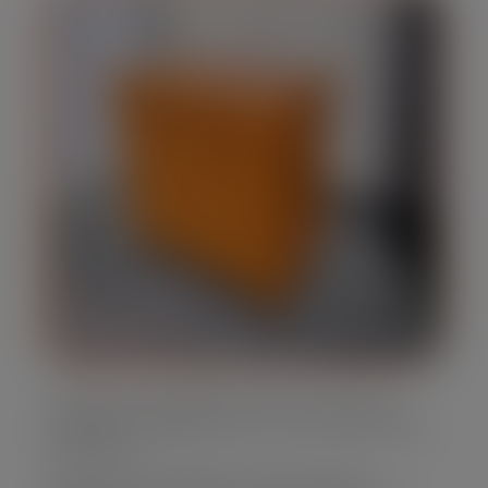
Oferecemos caçambas de lixo em diversos
tamanhos, adaptando-se às suas necessidades
específicas.
Nossa frota é moderna e bem mantida,