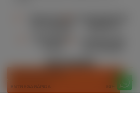
locação.
VERSATILIDADE
CONFORMIDADE
DE TAMANHO
AMBIENTAL
ORÇAMENTO
FLEXIBILIDADE
CLARO
NA LOCAÇÃO
DESTAQUES
CAPACIDADE ADEQUADA
93%
ENTREGA RÁPIDA
90%
DESCARTE SUSTENTÁVEL
100%
Orçamento