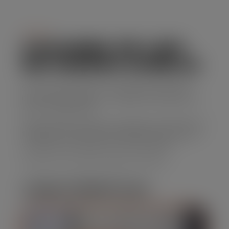
Serviço
CAÇAMBA DE LIXO
EM JARDIM AURÉLIA
Se você precisa de uma solução prática para
descarte de resíduos, o aluguel de caçamba de
lixo é a opção ideal.
Nossa empresa oferece caçambas de diferentes
tamanhos, com preços acessíveis e um serviço
confiável que atende suas necessidades.
Solicite seu orçamento agora mesmo!
CARACTERÍSTICAS