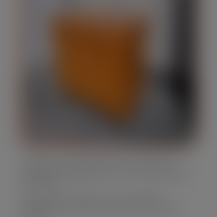
Oferecemos caçambas de lixo em diversos
tamanhos, adaptando-se às suas necessidades
específicas.
Nossa frota é moderna e bem mantida,
assegurando eficiência e segurança em cada