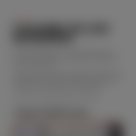
Serviço
CAÇAMBA DE LIXO
EM BONFIM
Se você precisa de uma solução prática para
descarte de resíduos, o aluguel de caçamba de
lixo é a opção ideal.
Nossa empresa oferece caçambas de diferentes
tamanhos, com preços acessíveis e um serviço
confiável que atende suas necessidades.
Solicite seu orçamento agora mesmo!
CARACTERÍSTICAS