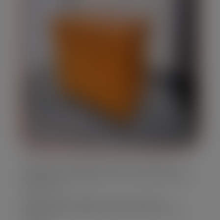
Oferecemos caçambas de lixo em diversos
tamanhos, adaptando-se às suas necessidades
específicas.
Nossa frota é moderna e bem mantida,
assegurando eficiência e segurança em cada