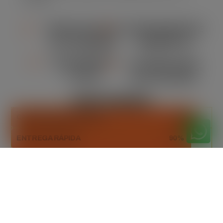
locação.
VERSATILIDADE
CONFORMIDADE
DE TAMANHO
AMBIENTAL
ORÇAMENTO
FLEXIBILIDADE
CLARO
NA LOCAÇÃO
DESTAQUES
CAPACIDADE ADEQUADA
93%
ENTREGA RÁPIDA
90%
DESCARTE SUSTENTÁVEL
100%
Orçamento