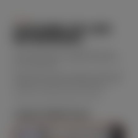
Serviço
CAÇAMBA DE LIXO
EM BANANAL
Se você precisa de uma solução prática para
descarte de resíduos, o aluguel de caçamba de
lixo é a opção ideal.
Nossa empresa oferece caçambas de diferentes
tamanhos, com preços acessíveis e um serviço
confiável que atende suas necessidades.
Solicite seu orçamento agora mesmo!
CARACTERÍSTICAS