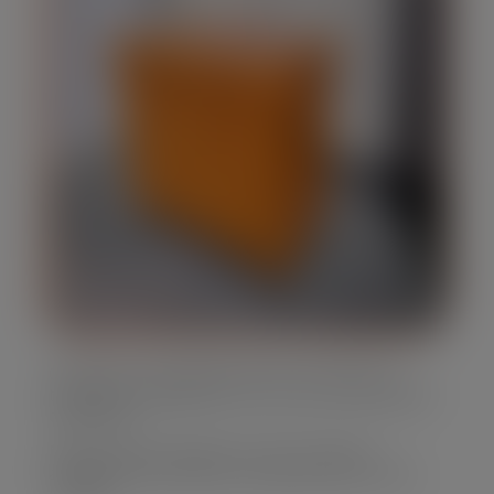
Oferecemos caçambas de lixo em diversos
tamanhos, adaptando-se às suas necessidades
específicas.
Nossa frota é moderna e bem mantida,
assegurando eficiência e segurança em cada