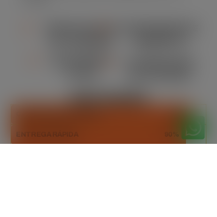
locação.
VERSATILIDADE
CONFORMIDADE
DE TAMANHO
AMBIENTAL
ORÇAMENTO
FLEXIBILIDADE
CLARO
NA LOCAÇÃO
DESTAQUES
CAPACIDADE ADEQUADA
93%
ENTREGA RÁPIDA
90%
DESCARTE SUSTENTÁVEL
100%
Orçamento