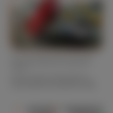
Nossos caminhões caçamba são projetados
para oferecer eficiência no transporte de
resíduos.
Eles são confiáveis e atendem diferentes
demandas, garantindo a satisfação em cada
serviço realizado em Vila Modesto Fernandes
CAPACIDADE
CONFORMIDADE