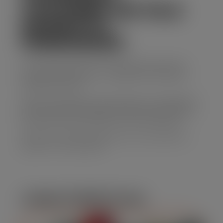
CAÇAMBA EM VILA
MODESTO
FERNANDES
Se você precisa de uma solução prática para
descarte de resíduos, o aluguel de caminhão
caçamba é ideal.
Nossos caminhões são espaçosos e adequados
para transportar grandes volumes de entulho,
entulhos de construção e outros materiais.
Entre em contato e descubra como podemos
ajudar no seu projeto!
CARACTERÍSTICAS