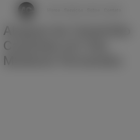
modal-check
Home
Serviços
Sobre
Contato
Aluguel de Caminhão
Caçamba em Vila
Modesto Fernandes