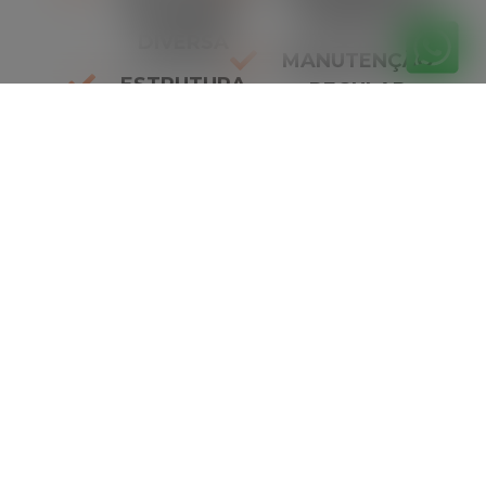
DE CARGA
AMBIENTAL
DIVERSA
MANUTENÇÃO
ESTRUTURA
REGULAR
ROBUSTA
DESTAQUES
ESTABILIDADE
91%
SEGURANÇA
96%
RESISTÊNCIA
98%
Orçamento
gratuitamente