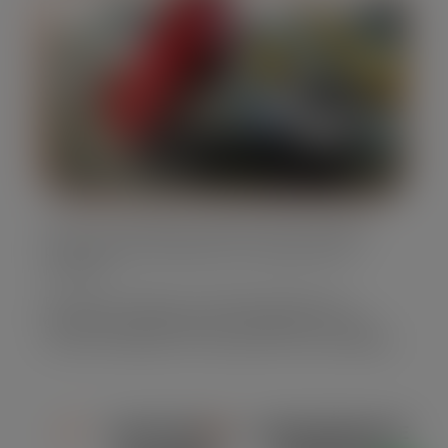
Nossos caminhões caçamba são projetados
para oferecer eficiência no transporte de
resíduos.
Eles são confiáveis e atendem diferentes
demandas, garantindo a satisfação em cada
serviço realizado em Parque das Universidades
CAPACIDADE
CONFORMIDADE