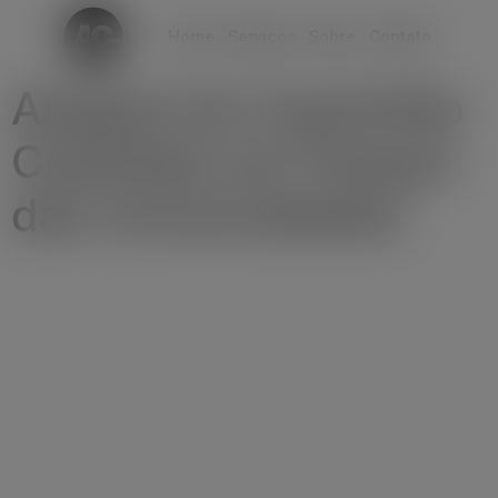
modal-check
Home
Serviços
Sobre
Contato
Aluguel de Caminhão
Caçamba em Parque
das Universidades