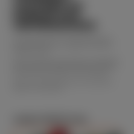
CAÇAMBA EM
PARQUE DAS
UNIVERSIDADES
Se você precisa de uma solução prática para
descarte de resíduos, o aluguel de caminhão
caçamba é ideal.
Nossos caminhões são espaçosos e adequados
para transportar grandes volumes de entulho,
entulhos de construção e outros materiais.
Entre em contato e descubra como podemos
ajudar no seu projeto!
CARACTERÍSTICAS