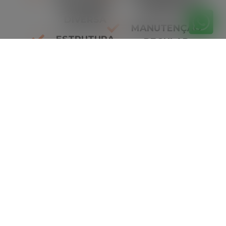
DE CARGA
AMBIENTAL
DIVERSA
MANUTENÇÃO
ESTRUTURA
REGULAR
ROBUSTA
DESTAQUES
ESTABILIDADE
91%
SEGURANÇA
96%
RESISTÊNCIA
98%
Orçamento
gratuitamente