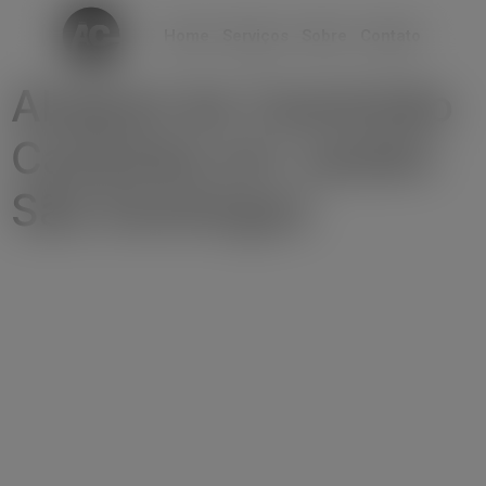
modal-check
Home
Serviços
Sobre
Contato
Aluguel de Caminhão
Caçamba em Jardim
São Domingos