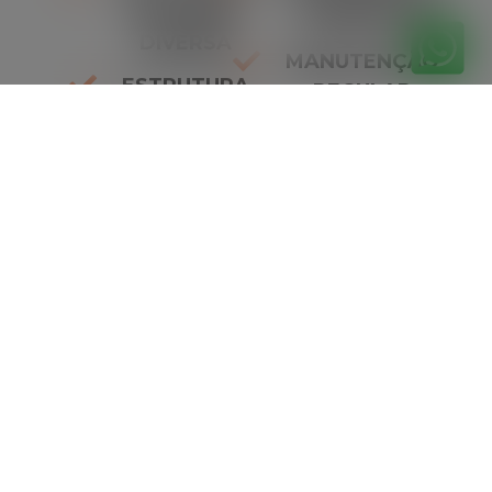
DE CARGA
AMBIENTAL
DIVERSA
MANUTENÇÃO
ESTRUTURA
REGULAR
ROBUSTA
DESTAQUES
ESTABILIDADE
91%
SEGURANÇA
96%
RESISTÊNCIA
98%
Orçamento
gratuitamente