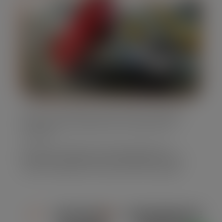
Nossos caminhões caçamba são projetados
para oferecer eficiência no transporte de
resíduos.
Eles são confiáveis e atendem diferentes
demandas, garantindo a satisfação em cada
serviço realizado em Jardim São Domingos
CAPACIDADE
CONFORMIDADE