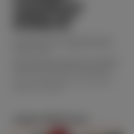
CAÇAMBA EM
JARDIM SÃO
DOMINGOS
Se você precisa de uma solução prática para
descarte de resíduos, o aluguel de caminhão
caçamba é ideal.
Nossos caminhões são espaçosos e adequados
para transportar grandes volumes de entulho,
entulhos de construção e outros materiais.
Entre em contato e descubra como podemos
ajudar no seu projeto!
CARACTERÍSTICAS