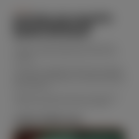
Serviço
ALUGUEL DE CAÇAMBA
ESTACIONARIA EM
QUINTA DE JALES
Para uma solução eficiente para descarte de
resíduos, nossas caçambas para entulho são
perfeitas.
Oferecemos caçambas de diferentes tamanhos,
com preços competitivos e um serviço confiável,
garantindo que sua obra ou reforma transcorra
sem problemas.
Solicite seu orçamento agora para Aluguel de
Caçamba estacionaria em Quinta de Jales!
CARACTERÍSTICAS