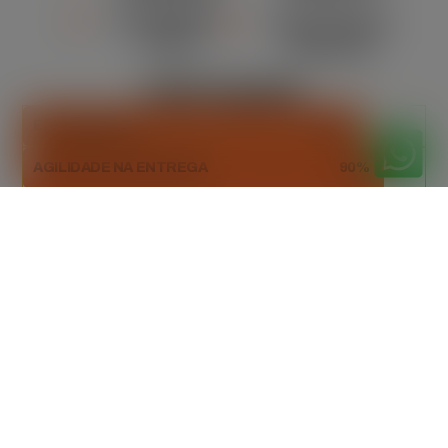
ORÇAMENTO
MANUTENÇÃO
CLARO
REGULAR
DESTAQUES
ESTABILIDADE
85%
AGILIDADE NA ENTREGA
90%
DESCARTE RESPONSÁVEL
98%
Orçamento
gratuitamente
Peça seu orçamento gratuito agora mesmo!
Entre em contato e receba uma proposta