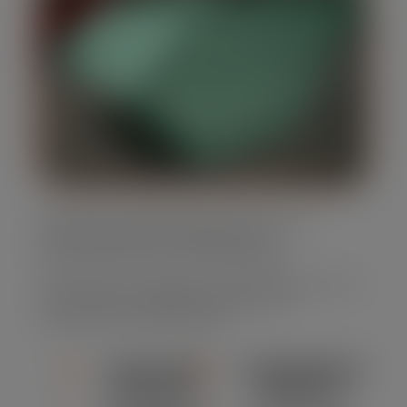
Oferecemos caçambas para entulho em
diversos tamanhos, adaptando-se
perfeitamente às suas necessidades.
Nossa frota é completa, muito moderna e bem
conservada, assegurando eficiência e
segurança em cada locação.
CAPACIDADE
CONFORMIDADE
ADEQUADA
AMBIENTAL