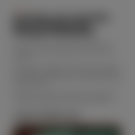
Serviço
ALUGUEL DE CAÇAMBA
ESTACIONARIA EM
PARQUE PINHEIROS
Para uma solução eficiente para descarte de
resíduos, nossas caçambas para entulho são
perfeitas.
Oferecemos caçambas de diferentes tamanhos,
com preços competitivos e um serviço confiável,
garantindo que sua obra ou reforma transcorra
sem problemas.
Solicite seu orçamento agora para Aluguel de
Caçamba estacionaria em Parque Pinheiros!
CARACTERÍSTICAS