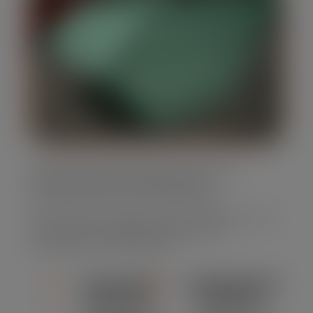
Oferecemos caçambas para entulho em
diversos tamanhos, adaptando-se
perfeitamente às suas necessidades.
Nossa frota é completa, muito moderna e bem
conservada, assegurando eficiência e
segurança em cada locação.
CAPACIDADE
CONFORMIDADE
ADEQUADA
AMBIENTAL