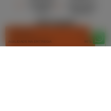
ORÇAMENTO
MANUTENÇÃO
CLARO
REGULAR
DESTAQUES
ESTABILIDADE
85%
AGILIDADE NA ENTREGA
90%
DESCARTE RESPONSÁVEL
98%
Orçamento
gratuitamente
Peça seu orçamento gratuito agora mesmo!
Entre em contato e receba uma proposta