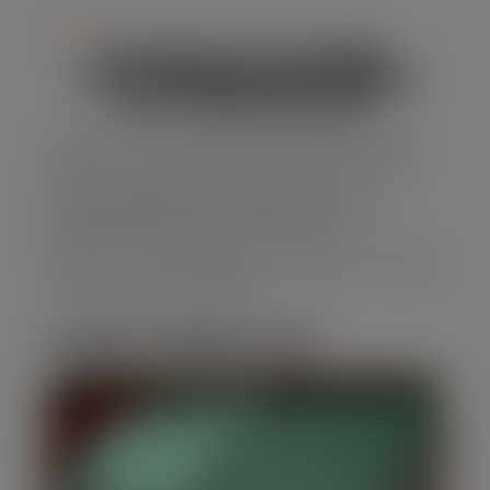
Serviço
ALUGUEL DE CAÇAMBA
ESTACIONARIA EM PARQUE
DAS UNIVERSIDADES
Precisando de uma solução eficaz para descarte de
resíduos, a caçamba estacionária é a escolha certa.
E nossa empresa oferece caçambas de alta
capacidade, perfeitas para obras e reformas, com
preços acessíveis e um serviço confiável.
Solicite seu orçamento agora para Aluguel de Caçamba
em Parque das Universidades
CARACTERÍSTICAS