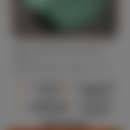
Oferecemos caçambas estacionárias em diversos
tamanhos, adaptando-se às suas necessidades
específicas.
Nossa frota é moderna e bem mantida, assegurando
segurança e eficiência em cada locação.
ATENDIMENTO
CONFORMIDADE
24/7
AMBIENTAL
DURABILIDADE
MANUTENÇÃO
E SEGURANÇA
REGULAR
DESTAQUES