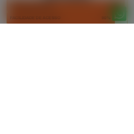
CAPACIDADE AMPLA
98%
FACILIDADE DE ACESSO
90%
DESCARTE SUSTENTÁVEL
94%
Orçamento
gratuitamente
Peça seu orçamento gratuito agora mesmo!
Entre em contato e receba uma proposta
personalizada, sem custo adicional.