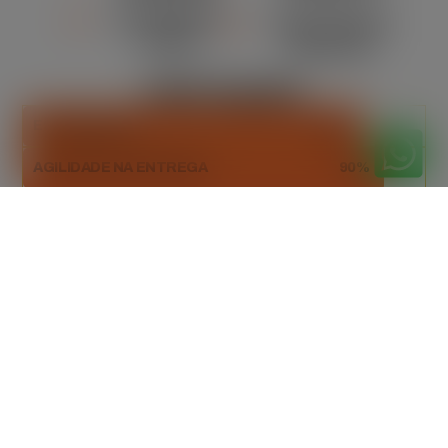
ORÇAMENTO
MANUTENÇÃO
CLARO
REGULAR
DESTAQUES
ESTABILIDADE
85%
AGILIDADE NA ENTREGA
90%
DESCARTE RESPONSÁVEL
98%
Orçamento
gratuitamente
Peça seu orçamento gratuito agora mesmo!
Entre em contato e receba uma proposta