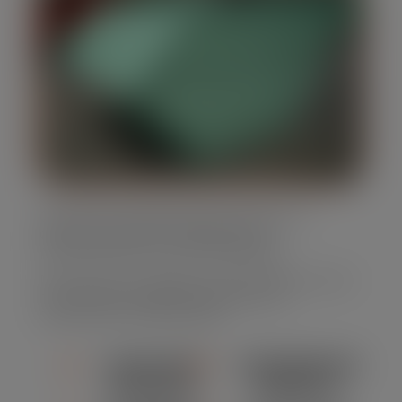
Oferecemos caçambas para entulho em
diversos tamanhos, adaptando-se
perfeitamente às suas necessidades.
Nossa frota é completa, muito moderna e bem
conservada, assegurando eficiência e
segurança em cada locação.
CAPACIDADE
CONFORMIDADE
ADEQUADA
AMBIENTAL