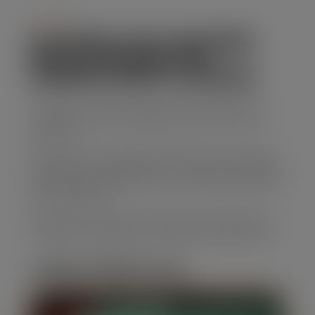
Serviço
ALUGUEL DE CAÇAMBA
ESTACIONARIA EM
JARDIM SANTO AMARO
Para uma solução eficiente para descarte de
resíduos, nossas caçambas para entulho são
perfeitas.
Oferecemos caçambas de diferentes tamanhos,
com preços competitivos e um serviço confiável,
garantindo que sua obra ou reforma transcorra
sem problemas.
Solicite seu orçamento agora para Aluguel de
Caçamba estacionaria em Jardim Santo Amaro!
CARACTERÍSTICAS