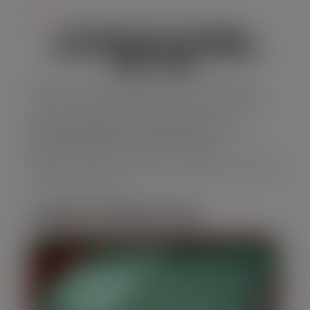
Serviço
ALUGUEL DE CAÇAMBA
ESTACIONARIA EM JARDIM
NEW YORK
Precisando de uma solução eficaz para descarte de
resíduos, a caçamba estacionária é a escolha certa.
E nossa empresa oferece caçambas de alta
capacidade, perfeitas para obras e reformas, com
preços acessíveis e um serviço confiável.
Solicite seu orçamento agora para Aluguel de Caçamba
em Jardim New York
CARACTERÍSTICAS