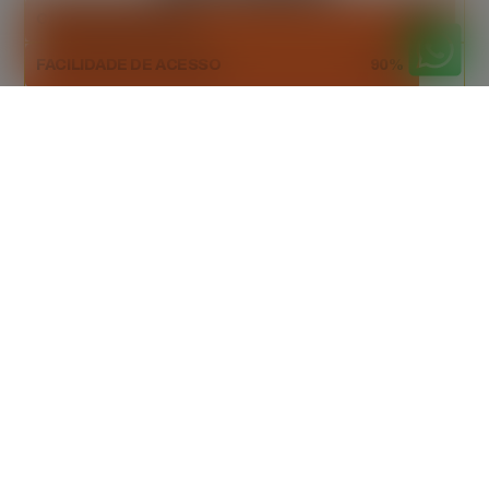
CAPACIDADE AMPLA
98%
FACILIDADE DE ACESSO
90%
DESCARTE SUSTENTÁVEL
94%
Orçamento
gratuitamente
Peça seu orçamento gratuito agora mesmo!
Entre em contato e receba uma proposta
personalizada, sem custo adicional.