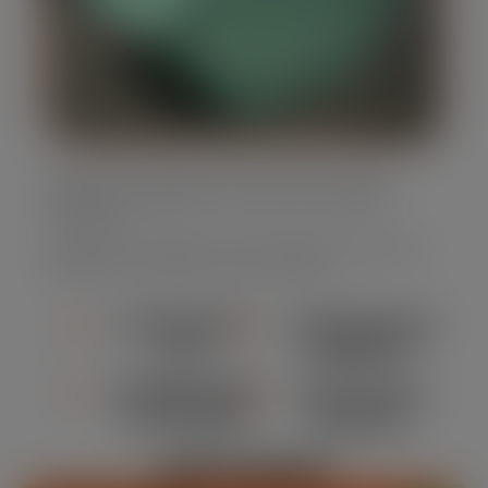
Oferecemos caçambas estacionárias em diversos
tamanhos, adaptando-se às suas necessidades
específicas.
Nossa frota é moderna e bem mantida, assegurando
segurança e eficiência em cada locação.
ATENDIMENTO
CONFORMIDADE
24/7
AMBIENTAL
DURABILIDADE
MANUTENÇÃO
E SEGURANÇA
REGULAR
DESTAQUES