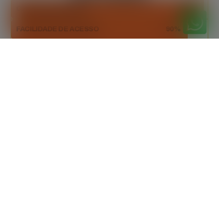
CAPACIDADE AMPLA
98%
FACILIDADE DE ACESSO
90%
DESCARTE SUSTENTÁVEL
94%
Orçamento
gratuitamente
Peça seu orçamento gratuito agora mesmo!
Entre em contato e receba uma proposta
personalizada, sem custo adicional.