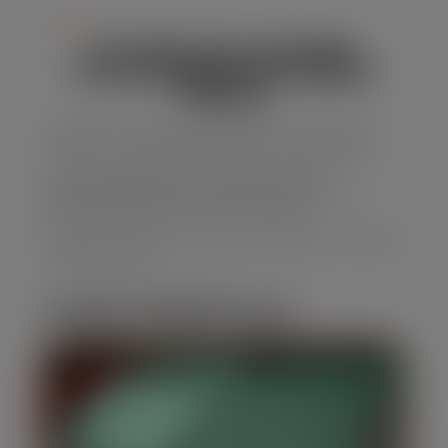
Serviço
ALUGUEL DE CAÇAMBA
ESTACIONARIA EM JARDIM
MÍRIAM
Precisando de uma solução eficaz para descarte de
resíduos, a caçamba estacionária é a escolha certa.
E nossa empresa oferece caçambas de alta
capacidade, perfeitas para obras e reformas, com
preços acessíveis e um serviço confiável.
Solicite seu orçamento agora para Aluguel de Caçamba
em Jardim Míriam
CARACTERÍSTICAS