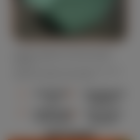
Oferecemos caçambas estacionárias em diversos
tamanhos, adaptando-se às suas necessidades
específicas.
Nossa frota é moderna e bem mantida, assegurando
segurança e eficiência em cada locação.
ATENDIMENTO
CONFORMIDADE
24/7
AMBIENTAL
DURABILIDADE
MANUTENÇÃO
E SEGURANÇA
REGULAR
DESTAQUES