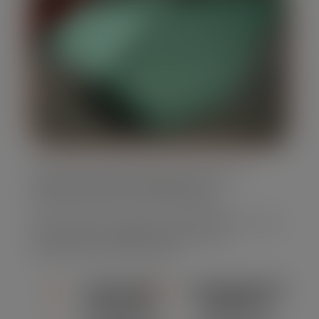
Oferecemos caçambas para entulho em
diversos tamanhos, adaptando-se
perfeitamente às suas necessidades.
Nossa frota é completa, muito moderna e bem
conservada, assegurando eficiência e
segurança em cada locação.
CAPACIDADE
CONFORMIDADE
ADEQUADA
AMBIENTAL