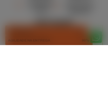
ORÇAMENTO
MANUTENÇÃO
CLARO
REGULAR
DESTAQUES
ESTABILIDADE
85%
AGILIDADE NA ENTREGA
90%
DESCARTE RESPONSÁVEL
98%
Orçamento
gratuitamente
Peça seu orçamento gratuito agora mesmo!
Entre em contato e receba uma proposta