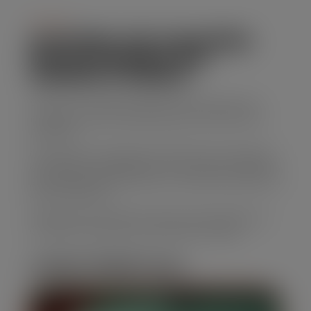
Serviço
ALUGUEL DE CAÇAMBA
ESTACIONARIA EM
JARDIM ATIBAIA
Para uma solução eficiente para descarte de
resíduos, nossas caçambas para entulho são
perfeitas.
Oferecemos caçambas de diferentes tamanhos,
com preços competitivos e um serviço confiável,
garantindo que sua obra ou reforma transcorra
sem problemas.
Solicite seu orçamento agora para Aluguel de
Caçamba estacionaria em Jardim Atibaia!
CARACTERÍSTICAS