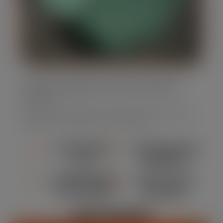
Oferecemos caçambas estacionárias em diversos
tamanhos, adaptando-se às suas necessidades
específicas.
Nossa frota é moderna e bem mantida, assegurando
segurança e eficiência em cada locação.
ATENDIMENTO
CONFORMIDADE
24/7
AMBIENTAL
DURABILIDADE
MANUTENÇÃO
E SEGURANÇA
REGULAR
DESTAQUES