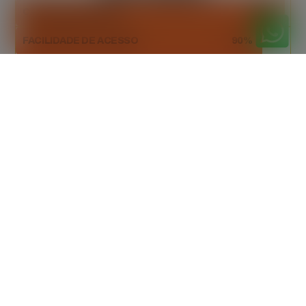
CAPACIDADE AMPLA
98%
FACILIDADE DE ACESSO
90%
DESCARTE SUSTENTÁVEL
94%
Orçamento
gratuitamente
Peça seu orçamento gratuito agora mesmo!
Entre em contato e receba uma proposta
personalizada, sem custo adicional.