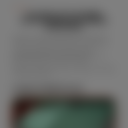
Serviço
ALUGUEL DE CAÇAMBA
ESTACIONARIA EM JARDIM
AMAZONAS
Precisando de uma solução eficaz para descarte de
resíduos, a caçamba estacionária é a escolha certa.
E nossa empresa oferece caçambas de alta
capacidade, perfeitas para obras e reformas, com
preços acessíveis e um serviço confiável.
Solicite seu orçamento agora para Aluguel de Caçamba
em Jardim Amazonas
CARACTERÍSTICAS