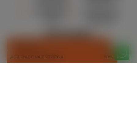
ADEQUADA
AMBIENTAL
ORÇAMENTO
MANUTENÇÃO
CLARO
REGULAR
DESTAQUES
ESTABILIDADE
85%
AGILIDADE NA ENTREGA
90%
DESCARTE RESPONSÁVEL
98%
Orçamento
gratuitamente
Peça seu orçamento gratuito agora mesmo!