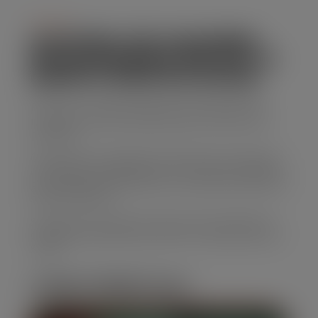
Serviço
ALUGUEL DE CAÇAMBA
ESTACIONARIA EM DIC VI
(SANTO DIAS DA SILVA)
Para uma solução eficiente para descarte de
resíduos, nossas caçambas para entulho são
perfeitas.
Oferecemos caçambas de diferentes tamanhos,
com preços competitivos e um serviço confiável,
garantindo que sua obra ou reforma transcorra
sem problemas.
Solicite seu orçamento agora para Aluguel de
Caçamba estacionaria em DIC VI (Santo Dias da
Silva)!
CARACTERÍSTICAS