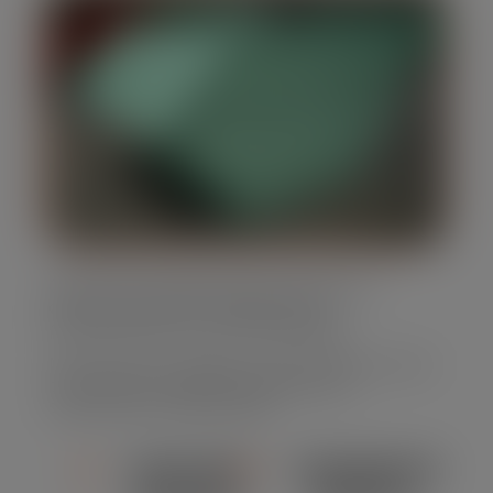
Oferecemos caçambas para entulho em
diversos tamanhos, adaptando-se
perfeitamente às suas necessidades.
Nossa frota é completa, muito moderna e bem
conservada, assegurando eficiência e
segurança em cada locação.
CAPACIDADE
CONFORMIDADE