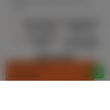
assegurando eficiência e segurança em cada
locação.
VERSATILIDADE
CONFORMIDADE
DE TAMANHO
AMBIENTAL
ORÇAMENTO
FLEXIBILIDADE
CLARO
NA LOCAÇÃO
DESTAQUES
CAPACIDADE ADEQUADA
93%
ENTREGA RÁPIDA
90%
DESCARTE SUSTENTÁVEL
100%