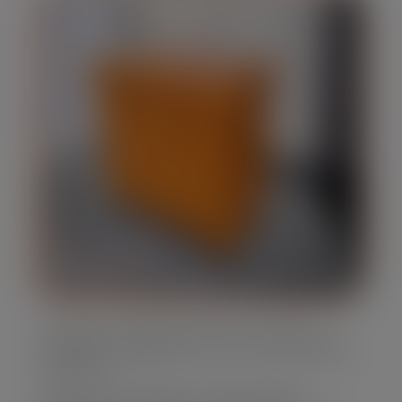
Oferecemos caçambas de lixo em diversos
tamanhos, adaptando-se às suas necessidades
específicas.
Nossa frota é moderna e bem mantida,