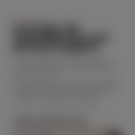
Serviço
ALUGUEL DE
CAÇAMBA DE LIXO
EM VILA JANETE
Se você precisa de uma solução prática para
descarte de resíduos, o aluguel de caçamba de
lixo é a opção ideal.
Nossa empresa oferece caçambas de diferentes
tamanhos, com preços acessíveis e um serviço
confiável que atende suas necessidades.
Solicite seu orçamento agora mesmo!
CARACTERÍSTICAS