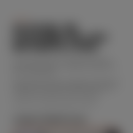
Serviço
ALUGUEL DE
CAÇAMBA DE LIXO
EM SANTA LYDIA
Se você precisa de uma solução prática para
descarte de resíduos, o aluguel de caçamba de
lixo é a opção ideal.
Nossa empresa oferece caçambas de diferentes
tamanhos, com preços acessíveis e um serviço
confiável que atende suas necessidades.
Solicite seu orçamento agora mesmo!
CARACTERÍSTICAS