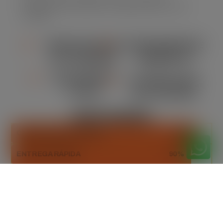
assegurando eficiência e segurança em cada
locação.
VERSATILIDADE
CONFORMIDADE
DE TAMANHO
AMBIENTAL
ORÇAMENTO
FLEXIBILIDADE
CLARO
NA LOCAÇÃO
DESTAQUES
CAPACIDADE ADEQUADA
93%
ENTREGA RÁPIDA
90%
DESCARTE SUSTENTÁVEL
100%