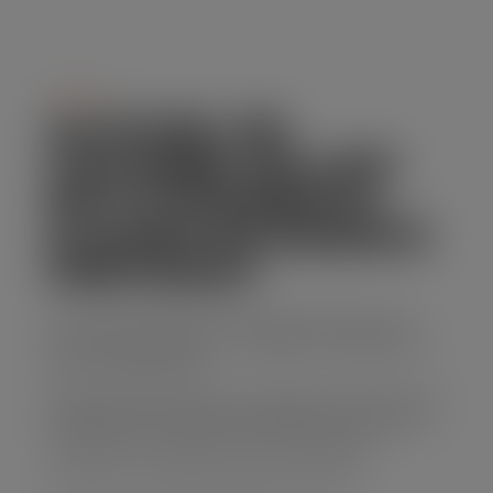
Serviço
ALUGUEL DE
CAÇAMBA DE LIXO
EM LOTEAMENTO
CLAUDE DE BARROS
PENTEADO
Se você precisa de uma solução prática para
descarte de resíduos, o aluguel de caçamba de
lixo é a opção ideal.
Nossa empresa oferece caçambas de diferentes
tamanhos, com preços acessíveis e um serviço
confiável que atende suas necessidades.
Solicite seu orçamento agora mesmo!