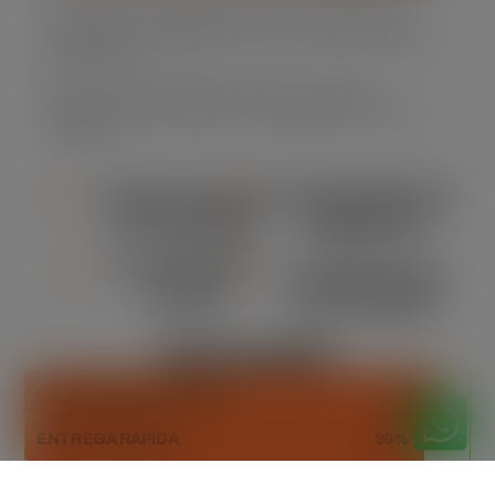
Oferecemos caçambas de lixo em diversos
tamanhos, adaptando-se às suas necessidades
específicas.
Nossa frota é moderna e bem mantida,
assegurando eficiência e segurança em cada
locação.
VERSATILIDADE
CONFORMIDADE
DE TAMANHO
AMBIENTAL
ORÇAMENTO
FLEXIBILIDADE
CLARO
NA LOCAÇÃO
DESTAQUES
CAPACIDADE ADEQUADA
93%
ENTREGA RÁPIDA
90%
DESCARTE SUSTENTÁVEL
100%